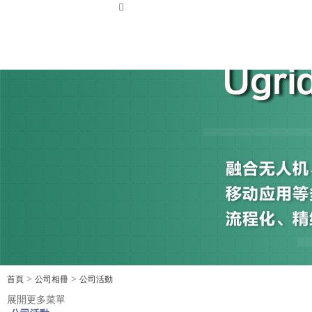
搜 索
>
>
首頁
公司相冊
公司活動
展開更多菜單