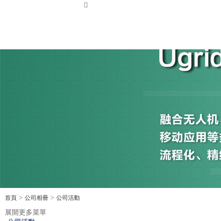
搜 索
>
>
首頁
公司相冊
公司活動
展開更多菜單